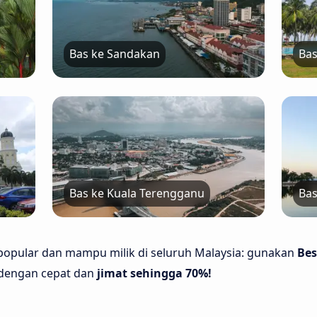
Bas ke Sandakan
Bas
Bas ke Kuala Terengganu
Bas
 popular dan mampu milik di seluruh Malaysia: gunakan
Bes
 dengan cepat dan
jimat sehingga 70%!