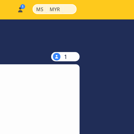
|
|
MS
MYR
1