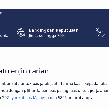
om
Bandingkan keputusan
dunia
Jimat sehingga 70%
tu enjin carian
mbor satu untuk bas jarak jauh. Terima kasih kepada rakan
da dengan pilihan laluan bas paling luas untuk perjalanan 
n 292
syarikat bas Malaysia
dan 5896 antarabangsa.