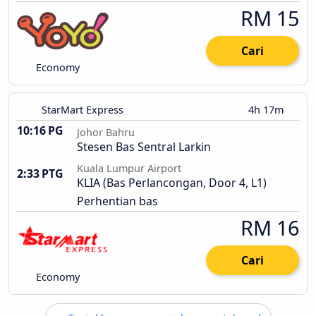
RM 15
Cari
Economy
StarMart Express
4h 17m
10:16 PG
Johor Bahru
Stesen Bas Sentral Larkin
Kuala Lumpur Airport
2:33 PTG
KLIA (Bas Perlancongan, Door 4, L1)
Perhentian bas
RM 16
Cari
Economy