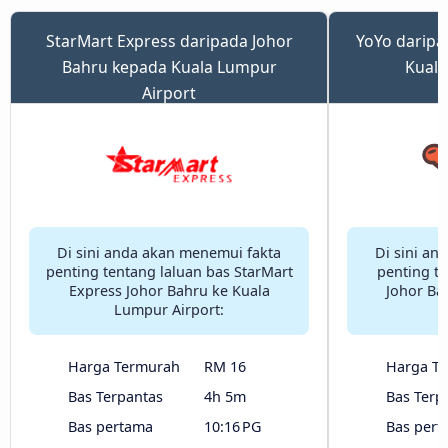
StarMart Express daripada Johor
YoYo daripa
Bahru kepada Kuala Lumpur
Kuala
Airport
Di sini anda akan menemui fakta
Di sini an
penting tentang laluan bas StarMart
penting te
Express Johor Bahru ke Kuala
Johor Ba
Lumpur Airport:
Harga Termurah
RM 16
Harga T
Bas Terpantas
4h 5m
Bas Terp
Bas pertama
10:16 PG
Bas pert