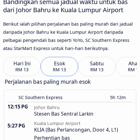
Bandingkan semua jadual waktu untuk bas
dari Johor Bahru ke Kuala Lumpur Airport
Berikut ialah pilihan perjalanan bas paling murah dari jadual
daripada Johor Bahru ke Kuala Lumpur Airport daripada
pelbagai pengendali bas seperti YoYo, SC Southern Express
atau StarMart Express untuk hari-hari berikutnya.
Hari Ini
Esok
Sabtu
Aha
RM 13
RM 13
RM 13
RM 1
Perjalanan bas paling murah esok
SC Southern Express
5h 12m
12:15 PG
Johor Bahru
Stesen Bas Sentral Larkin
Kuala Lumpur Airport
5:27 PG
KLIA (Bas Perlancongan, Door 4, L1)
Perhentian bas