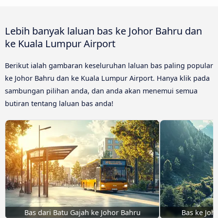
Lebih banyak laluan bas ke Johor Bahru dan
ke Kuala Lumpur Airport
Berikut ialah gambaran keseluruhan laluan bas paling popular
ke Johor Bahru dan ke Kuala Lumpur Airport. Hanya klik pada
sambungan pilihan anda, dan anda akan menemui semua
butiran tentang laluan bas anda!
Bas dari Batu Gajah ke Johor Bahru
Bas ke Joh