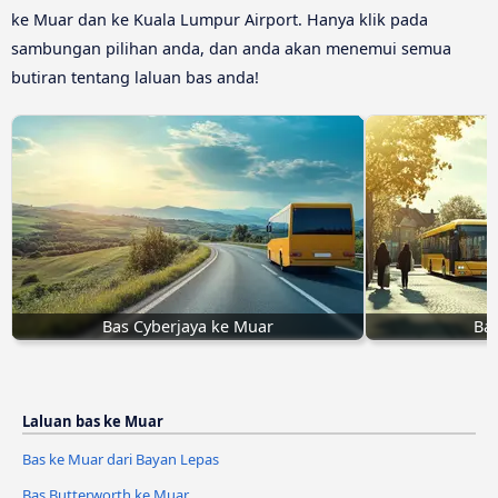
ke Muar dan ke Kuala Lumpur Airport. Hanya klik pada
sambungan pilihan anda, dan anda akan menemui semua
butiran tentang laluan bas anda!
Bas Cyberjaya ke Muar
Bas
Laluan bas ke Muar
Bas ke Muar dari Bayan Lepas
Bas Butterworth ke Muar