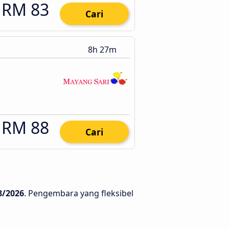
RM 83
Cari
8h 27m
RM 88
Cari
8/2026
. Pengembara yang fleksibel