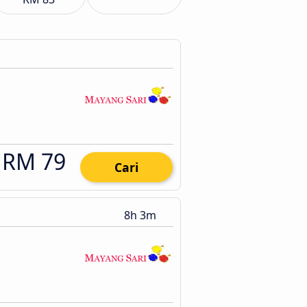
RM 79
Cari
8h 3m