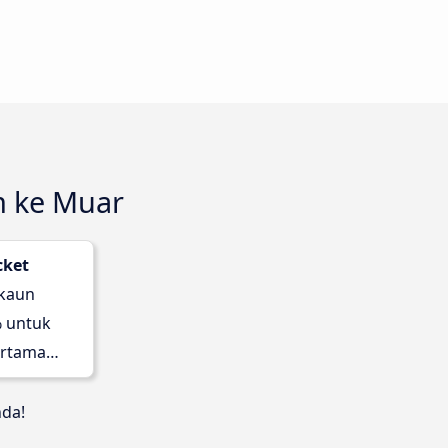
m ke Muar
cket
skaun
 untuk
rtama
nda!