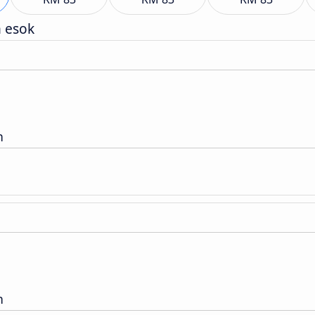
h esok
n
n