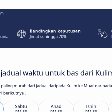
om
Bandingkan keputusan
dunia
Jimat sehingga 70%
adual waktu untuk bas dari Kuli
as paling murah dari jadual daripada Kulim ke Muar daripad
i berikutnya .
Sabtu
Ahad
Isnin
RM 83
RM 83
RM 83