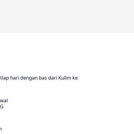
iap hari dengan bas dari Kulim ke
awal
TG
m