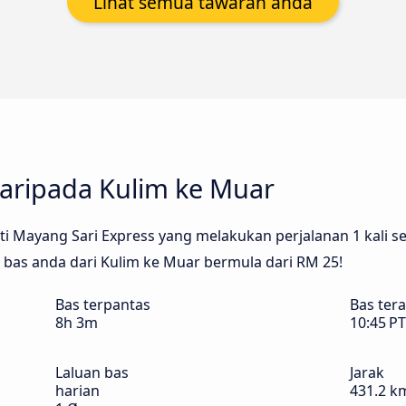
Lihat semua tawaran anda
daripada Kulim ke Muar
 Mayang Sari Express yang melakukan perjalanan 1 kali set
t bas anda dari Kulim ke Muar bermula dari RM 25!
Bas terpantas
Bas ter
8h 3m
10:45 P
Laluan bas
Jarak
harian
431.2 k