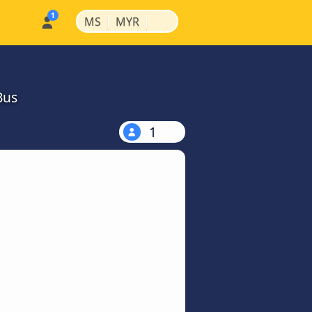
|
|
MS
MYR
Bus
1