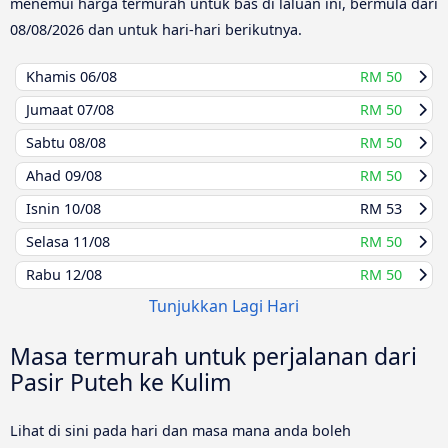
menemui harga termurah untuk bas di laluan ini, bermula dari
08/08/2026
dan untuk hari-hari berikutnya.
Khamis
06/08
RM 50
Jumaat
07/08
RM 50
Sabtu
08/08
RM 50
Ahad
09/08
RM 50
Isnin
10/08
RM 53
Selasa
11/08
RM 50
Rabu
12/08
RM 50
Tunjukkan Lagi Hari
Masa termurah untuk perjalanan dari
Pasir Puteh ke Kulim
Lihat di sini pada hari dan masa mana anda boleh