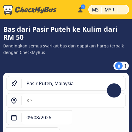
|
|
MS
MYR
Bas dari Pasir Puteh ke Kulim dari
RM 50
Bandingkan semua syarikat bas dan dapatkan harga terbaik
dengan CheckMyBus
1