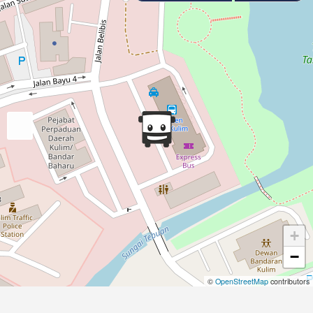
+
−
©
OpenStreetMap
contributors