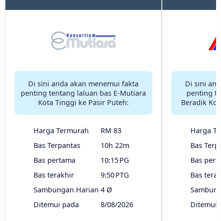
Di sini anda akan menemui fakta
Di sini an
penting tentang laluan bas E-Mutiara
penting t
Kota Tinggi ke Pasir Puteh:
Beradik Kot
Harga Termurah
RM 83
Harga T
Bas Terpantas
10h 22m
Bas Terp
Bas pertama
10:15 PG
Bas pert
Bas terakhir
9:50 PTG
Bas terak
Sambungan Harian
4 Ø
Sambung
Ditemui pada
8/08/2026
Ditemui 