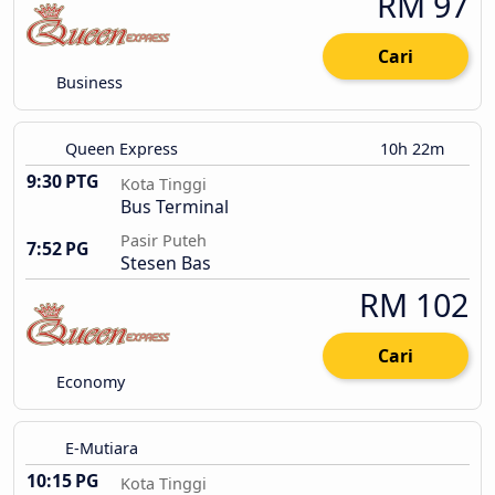
RM 97
Cari
Business
Queen Express
10h 22m
9:30 PTG
Kota Tinggi
Bus Terminal
Pasir Puteh
7:52 PG
Stesen Bas
RM 102
Cari
Economy
E-Mutiara
10:15 PG
Kota Tinggi