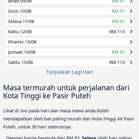
Ahad
09/08
RM 97
Isnin
10/08
RM 97
Selasa
11/08
RM 97
Rabu
12/08
RM 113
Khamis
13/08
Jumaat
14/08
RM 97
Sabtu
15/08
RM 113
Tunjukkan Lagi Hari
Masa termurah untuk perjalanan dari
Kota Tinggi ke Pasir Puteh
Lihat di sini pada hari dan masa mana anda boleh
mendapatkan tiket bas paling murah dari Kota Tinggi ke Pasir
Puteh, untuk 30 hari seterusnya.
Dengan harga bermula dari RM 83,
Selasa
ialah hari paling