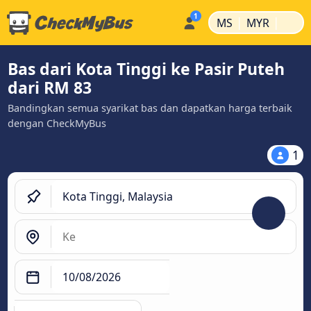
|
|
MS
MYR
Bas dari Kota Tinggi ke Pasir Puteh
dari RM 83
Bandingkan semua syarikat bas dan dapatkan harga terbaik
dengan CheckMyBus
1