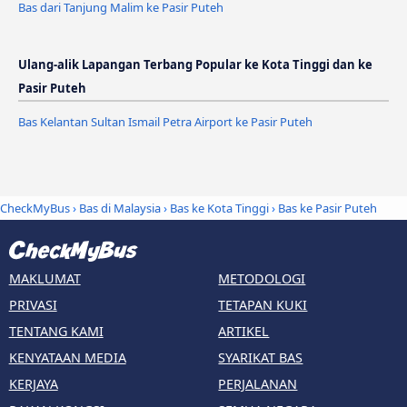
Bas dari Tanjung Malim ke Pasir Puteh
Ulang-alik Lapangan Terbang Popular ke Kota Tinggi dan ke
Pasir Puteh
Bas Kelantan Sultan Ismail Petra Airport ke Pasir Puteh
CheckMyBus
›
Bas di Malaysia
›
Bas ke Kota Tinggi
›
Bas ke Pasir Puteh
MAKLUMAT
METODOLOGI
PRIVASI
TETAPAN KUKI
TENTANG KAMI
ARTIKEL
KENYATAAN MEDIA
SYARIKAT BAS
KERJAYA
PERJALANAN