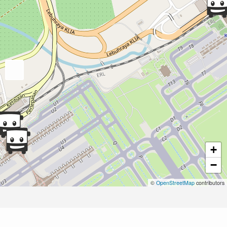
+
−
©
OpenStreetMap
contributors