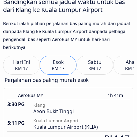
Bandingkan semua jadual waktu untuk bas
dari Klang ke Kuala Lumpur Airport
Berikut ialah pilihan perjalanan bas paling murah dari jadual
daripada Klang ke Kuala Lumpur Airport daripada pelbagai
pengendali bas seperti AeroBus MY untuk hari-hari
berikutnya.
Hari Ini
Esok
Sabtu
Aha
RM 17
RM 17
RM 17
RM 1
Perjalanan bas paling murah esok
AeroBus MY
1h 41m
3:30 PG
Klang
Aeon Bukit Tinggi
Kuala Lumpur Airport
5:11 PG
Kuala Lumpur Airport (KLIA)