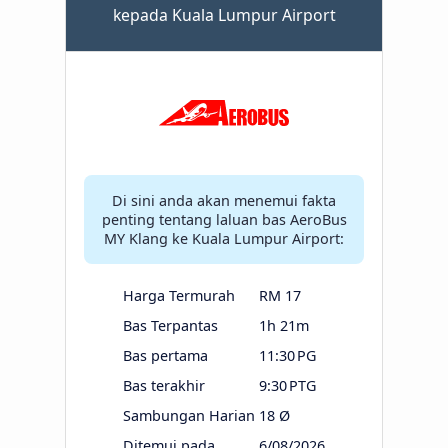
kepada Kuala Lumpur Airport
Di sini anda akan menemui fakta
penting tentang laluan bas AeroBus
MY Klang ke Kuala Lumpur Airport:
Harga Termurah
RM 17
Bas Terpantas
1h 21m
Bas pertama
11:30 PG
Bas terakhir
9:30 PTG
Sambungan Harian
18 Ø
Ditemui pada
6/08/2026