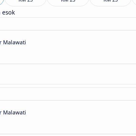
h esok
r Malawati
r Malawati