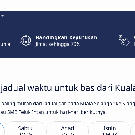
om
Bandingkan keputusan
dunia
Jimat sehingga 70%
adual waktu untuk bas dari Kuala
as paling murah dari jadual daripada Kuala Selangor ke Kla
tau SMB Teluk Intan untuk hari-hari berikutnya.
Sabtu
Ahad
Isnin
RM 23
RM 23
RM 23