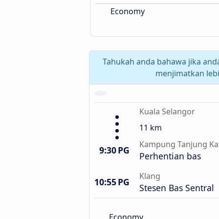
Economy
Tahukah anda bahawa jika and
menjimatkan leb
Kuala Selangor
11 km
Kampung Tanjung Ka
9:30 PG
Perhentian bas
Klang
10:55 PG
Stesen Bas Sentral
Economy