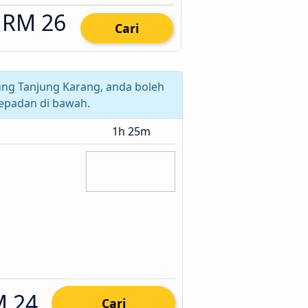
RM 26
Cari
ng Tanjung Karang, anda boleh
epadan di bawah.
1h 25m
 24
Cari