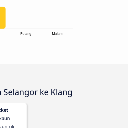
a Selangor ke Klang
cket
skaun
 untuk