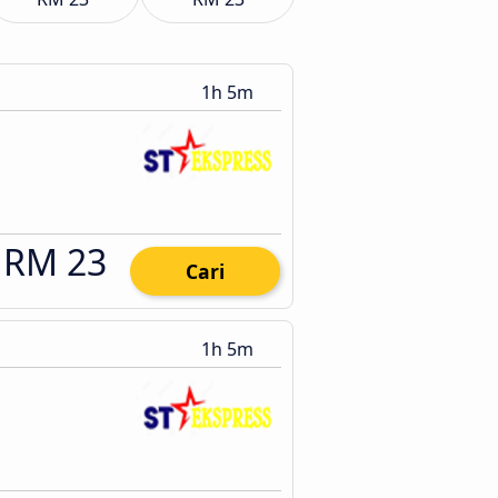
1h 5m
RM 23
Cari
1h 5m