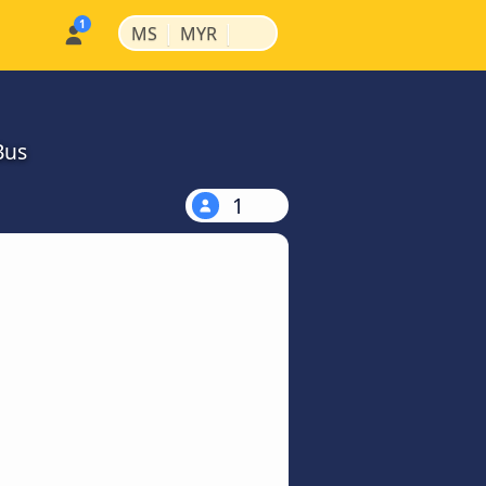
|
|
MS
MYR
Bus
1