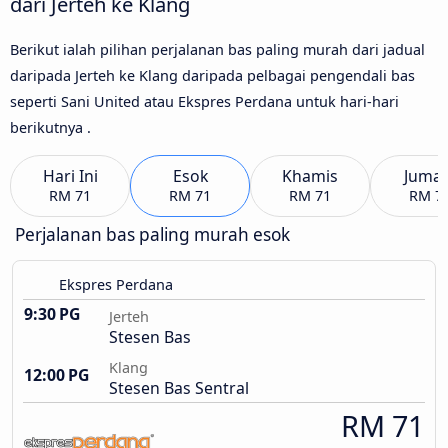
dari Jerteh ke Klang
Berikut ialah pilihan perjalanan bas paling murah dari jadual
daripada Jerteh ke Klang daripada pelbagai pengendali bas
seperti Sani United atau Ekspres Perdana untuk hari-hari
berikutnya .
Hari Ini
Esok
Khamis
Jumaa
RM 71
RM 71
RM 71
RM 7
Perjalanan bas paling murah esok
Ekspres Perdana
9:30 PG
Jerteh
Stesen Bas
Klang
12:00 PG
Stesen Bas Sentral
RM 71