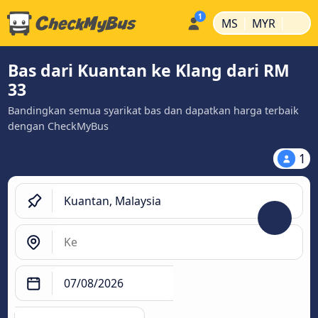
|
|
MS
MYR
Bas dari Kuantan ke Klang dari RM
33
Bandingkan semua syarikat bas dan dapatkan harga terbaik
dengan CheckMyBus
1