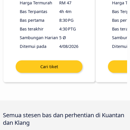
Harga Termurah
RM 47
Harga T
Bas Terpantas
4h 4m
Bas Terp
Bas pertama
8:30 PG
Bas pert
Bas terakhir
4:30 PTG
Bas terak
Sambungan Harian
5 Ø
Sambung
Ditemui pada
4/08/2026
Ditemui 
Semua stesen bas dan perhentian di Kuantan
dan Klang