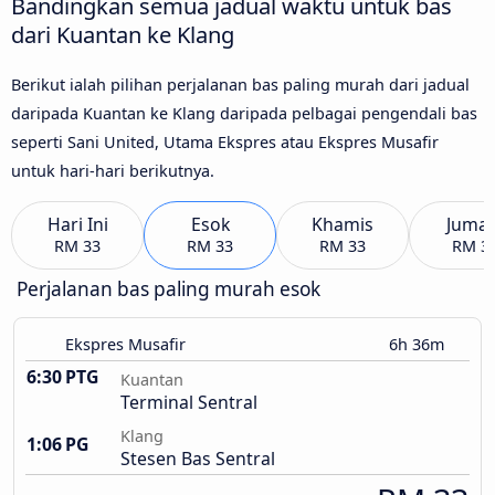
Bandingkan semua jadual waktu untuk bas
dari Kuantan ke Klang
Berikut ialah pilihan perjalanan bas paling murah dari jadual
daripada Kuantan ke Klang daripada pelbagai pengendali bas
seperti Sani United, Utama Ekspres atau Ekspres Musafir
untuk hari-hari berikutnya.
Hari Ini
Esok
Khamis
Jumaa
RM 33
RM 33
RM 33
RM 3
Perjalanan bas paling murah esok
Ekspres Musafir
6h 36m
6:30 PTG
Kuantan
Terminal Sentral
Klang
1:06 PG
Stesen Bas Sentral