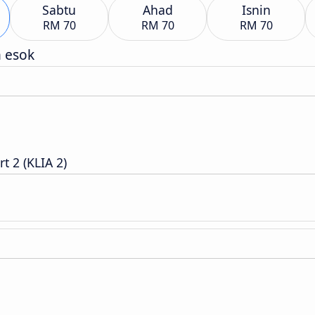
Sabtu
Ahad
Isnin
RM 70
RM 70
RM 70
h esok
t 2 (KLIA 2)