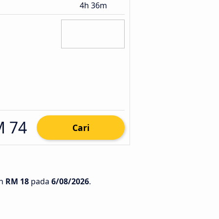
4h 36m
 74
Cari
ah
RM 18
pada
6/08/2026
.