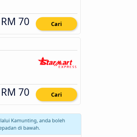
RM 70
Cari
RM 70
Cari
lalui Kamunting, anda boleh
epadan di bawah.