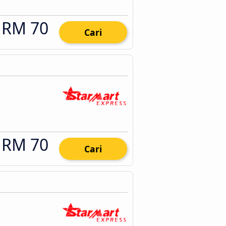
RM 70
Cari
RM 70
Cari