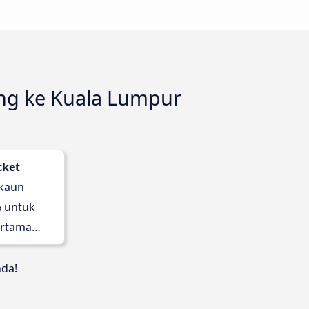
ing ke Kuala Lumpur
cket
skaun
 untuk
rtama
nda!