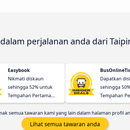
 dalam perjalanan anda dari Taip
Easybook
BusOnlineTi
Nikmati diskaun
Dapatkan di
sehingga 52% untuk
sehingga 50%
Tempahan Pertama
Tempahan Pe
anda!
anda!
ak semua tawaran kami yang lain dalam halaman profil a
Lihat semua tawaran anda