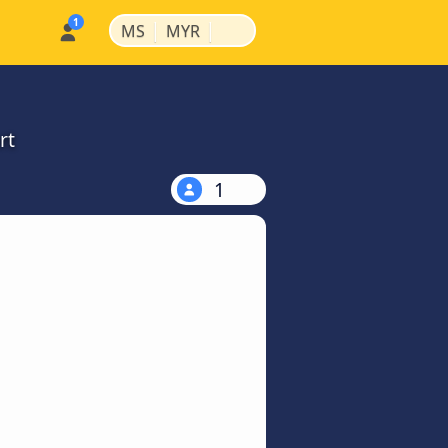
|
|
MS
MYR
rt
1