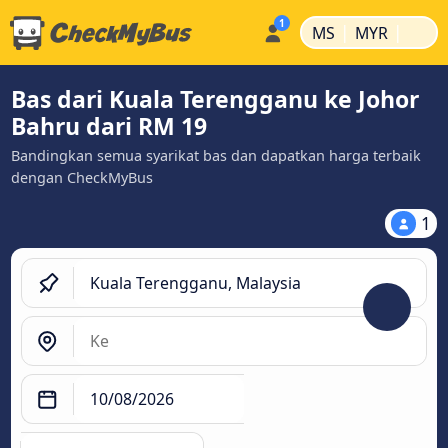
|
|
MS
MYR
Bas dari Kuala Terengganu ke Johor
Bahru dari RM 19
Bandingkan semua syarikat bas dan dapatkan harga terbaik
dengan CheckMyBus
1