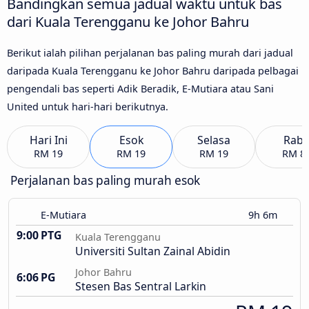
Bandingkan semua jadual waktu untuk bas
dari Kuala Terengganu ke Johor Bahru
Berikut ialah pilihan perjalanan bas paling murah dari jadual
daripada Kuala Terengganu ke Johor Bahru daripada pelbagai
pengendali bas seperti Adik Beradik, E-Mutiara atau Sani
United untuk hari-hari berikutnya.
Hari Ini
Esok
Selasa
Rab
RM 19
RM 19
RM 19
RM 8
Perjalanan bas paling murah esok
E-Mutiara
9h 6m
9:00 PTG
Kuala Terengganu
Universiti Sultan Zainal Abidin
Johor Bahru
6:06 PG
Stesen Bas Sentral Larkin