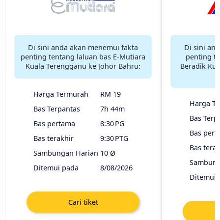
Di sini anda akan menemui fakta
Di sini an
penting tentang laluan bas E-Mutiara
penting t
Kuala Terengganu ke Johor Bahru:
Beradik Kua
Harga Termurah
RM 19
Harga T
Bas Terpantas
7h 44m
Bas Terp
Bas pertama
8:30 PG
Bas pert
Bas terakhir
9:30 PTG
Bas terak
Sambungan Harian
10 Ø
Sambung
Ditemui pada
8/08/2026
Ditemui 