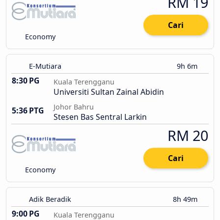
RM 19
Cari
Economy
E-Mutiara
9h 6m
8:30 PG
Kuala Terengganu
Universiti Sultan Zainal Abidin
Johor Bahru
5:36 PTG
Stesen Bas Sentral Larkin
RM 20
Cari
Economy
Adik Beradik
8h 49m
9:00 PG
Kuala Terengganu