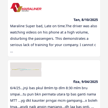
Tan, 8/10/2025
Maraline Super bad, Late on time.The driver was also
watching videos on his phone at a high volume,
disturbing the passengers. This demonstrates a
serious lack of training for your company. I cannot c
...
fiza, 9/04/2025
6/4/25...jnji bas pkul 8mlm tp dlm 8:30 mlm bru
smpai...tu pun bkn permata utara tp bas ganti nama
MTT ...yg dkt kaunter prngai mcm gampang...x boleh
tnya...asyik naik angin manjang...dh laa bas gnti. ...