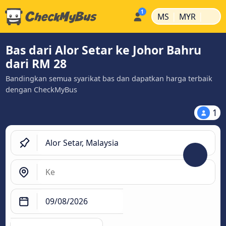
|
|
MS
MYR
Bas dari Alor Setar ke Johor Bahru
dari RM 28
Bandingkan semua syarikat bas dan dapatkan harga terbaik
dengan CheckMyBus
1