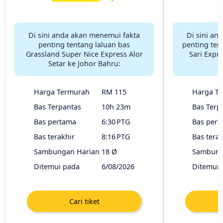
Di sini anda akan menemui fakta
Di sini an
penting tentang laluan bas
penting ten
Grassland Super Nice Express Alor
Sari Expre
Setar ke Johor Bahru:
Harga Termurah
RM 115
Harga T
Bas Terpantas
10h 23m
Bas Terp
Bas pertama
6:30 PTG
Bas pert
Bas terakhir
8:16 PTG
Bas terak
Sambungan Harian
18 Ø
Sambung
Ditemui pada
6/08/2026
Ditemui 