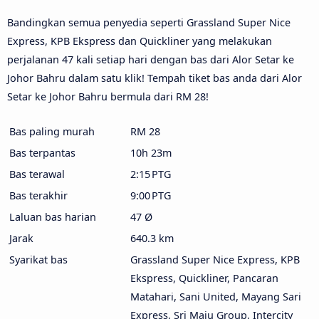
Bandingkan semua penyedia seperti Grassland Super Nice
Express, KPB Ekspress dan Quickliner yang melakukan
perjalanan 47 kali setiap hari dengan bas dari Alor Setar ke
Johor Bahru dalam satu klik! Tempah tiket bas anda dari Alor
Setar ke Johor Bahru bermula dari RM 28!
Bas paling murah
RM 28
Bas terpantas
10h 23m
Bas terawal
2:15 PTG
Bas terakhir
9:00 PTG
Laluan bas harian
47 Ø
Jarak
640.3 km
Syarikat bas
Grassland Super Nice Express, KPB
Ekspress, Quickliner, Pancaran
Matahari, Sani United, Mayang Sari
Express, Sri Maju Group, Intercity