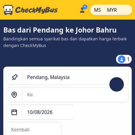
|
|
MS
MYR
Bas dari Pendang ke Johor Bahru
Bandingkan semua syarikat bas dan dapatkan harga terbaik
dengan CheckMyBus
1