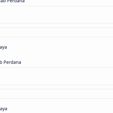
hab Perdana
jaya
ab Perdana
jaya