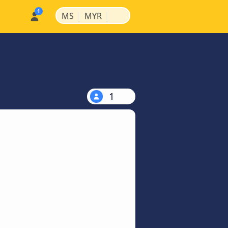
|
|
MS
MYR
1