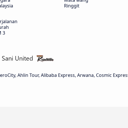
gara
Mata wang
laysia
Ringgit
rjalanan
urah
 3
AeroCity, Ahlin Tour, Alibaba Express, Arwana, Cosmic Express