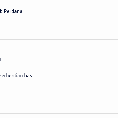
ab Perdana
l
Perhentian bas