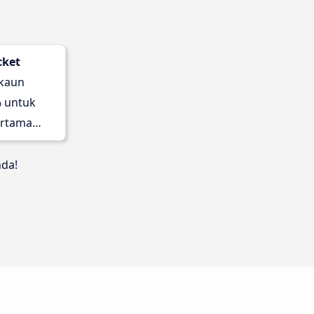
cket
skaun
 untuk
rtama
nda!