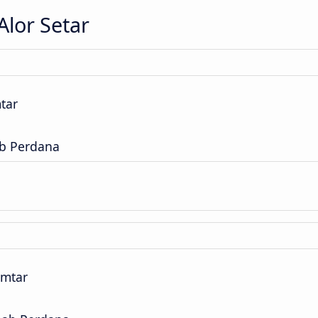
Alor Setar
tar
ab Perdana
omtar