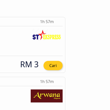
1h 57m
RM 3
Cari
1h 57m