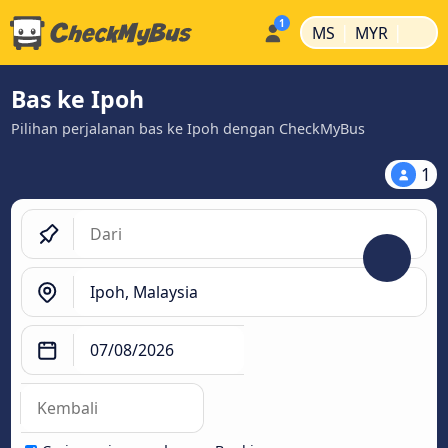
|
|
MS
MYR
Bas ke Ipoh
Pilihan perjalanan bas ke Ipoh dengan CheckMyBus
1