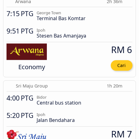
Arwana
2h 36m
7:15 PTG
George Town
Terminal Bas Komtar
9:51 PTG
Ipoh
Stesen Bas Amanjaya
RM 6
Economy
Cari
Sri Maju Group
1h 20m
4:00 PTG
Bidor
Central bus station
5:20 PTG
Ipoh
Jalan Bendahara
RM 7