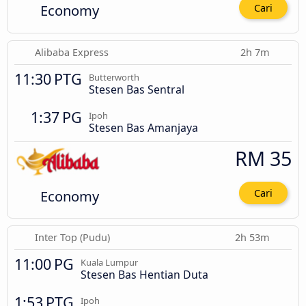
Economy
Cari
Alibaba Express
2h 7m
11:30 PTG
Butterworth
Stesen Bas Sentral
1:37 PG
Ipoh
Stesen Bas Amanjaya
RM 35
Economy
Cari
Inter Top (Pudu)
2h 53m
11:00 PG
Kuala Lumpur
Stesen Bas Hentian Duta
1:53 PTG
Ipoh