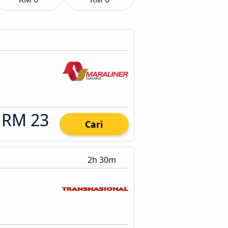
RM 23
Cari
2h 30m