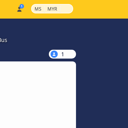
|
|
MS
MYR
Bus
1