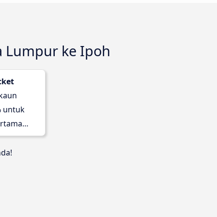
la Lumpur ke Ipoh
cket
skaun
 untuk
rtama
nda!