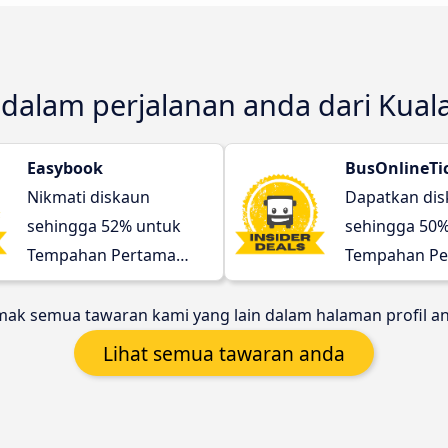
i dalam perjalanan anda dari Kua
Easybook
BusOnlineTi
Nikmati diskaun
Dapatkan di
sehingga 52% untuk
sehingga 50%
Tempahan Pertama
Tempahan Pe
anda!
anda!
ak semua tawaran kami yang lain dalam halaman profil a
Lihat semua tawaran anda