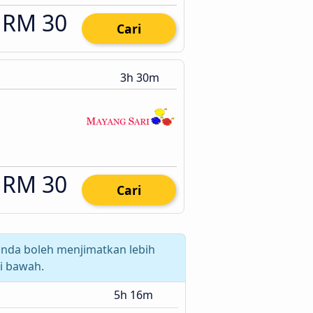
RM 30
Cari
3h 30m
RM 30
Cari
anda boleh menjimatkan lebih
i bawah.
5h 16m