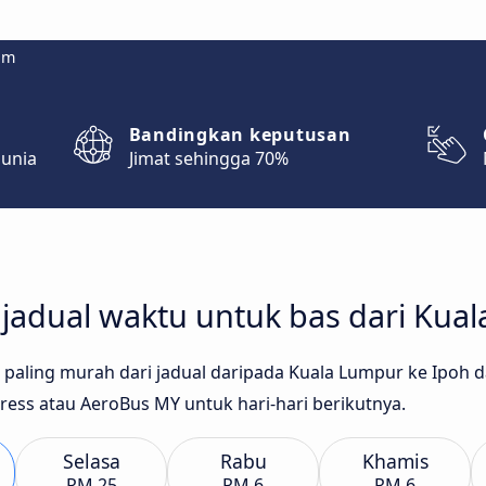
om
Bandingkan keputusan
dunia
Jimat sehingga 70%
adual waktu untuk bas dari Kual
as paling murah dari jadual daripada Kuala Lumpur ke Ipoh 
ress atau AeroBus MY untuk hari-hari berikutnya.
Selasa
Rabu
Khamis
RM 25
RM 6
RM 6