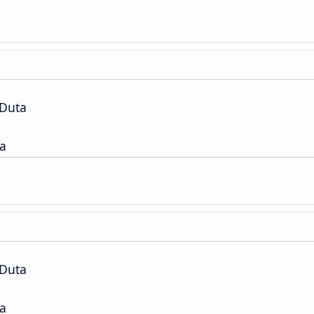
 Duta
a
 Duta
a