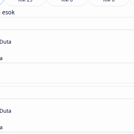
h esok
 Duta
a
 Duta
a