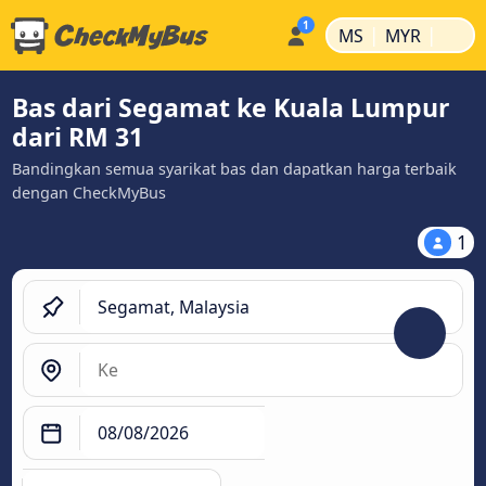
|
|
MS
MYR
Bas dari Segamat ke Kuala Lumpur
dari RM 31
Bandingkan semua syarikat bas dan dapatkan harga terbaik
dengan CheckMyBus
1