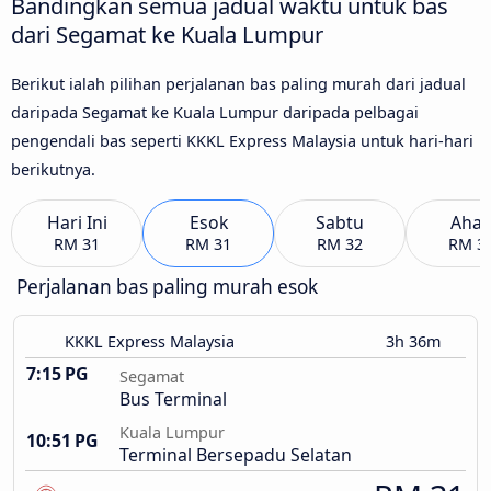
Bandingkan semua jadual waktu untuk bas
dari Segamat ke Kuala Lumpur
Berikut ialah pilihan perjalanan bas paling murah dari jadual
daripada Segamat ke Kuala Lumpur daripada pelbagai
pengendali bas seperti KKKL Express Malaysia untuk hari-hari
berikutnya.
Hari Ini
Esok
Sabtu
Aha
RM 31
RM 31
RM 32
RM 3
Perjalanan bas paling murah esok
KKKL Express Malaysia
3h 36m
7:15 PG
Segamat
Bus Terminal
Kuala Lumpur
10:51 PG
Terminal Bersepadu Selatan