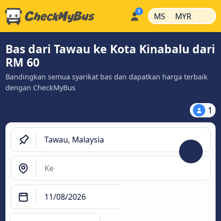
|
|
MS
MYR
Bas dari Tawau ke Kota Kinabalu dari
RM 60
Bandingkan semua syarikat bas dan dapatkan harga terbaik
dengan CheckMyBus
1