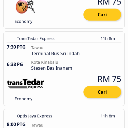
RM 75
Cari
Economy
TransTedar Express
11h 8m
7:30 PTG
Tawau
Terminal Bus Sri Indah
Kota Kinabalu
6:38 PG
Stesen Bas Inanam
RM 75
Cari
Economy
Optis Jaya Express
11h 8m
8:00 PTG
Tawau