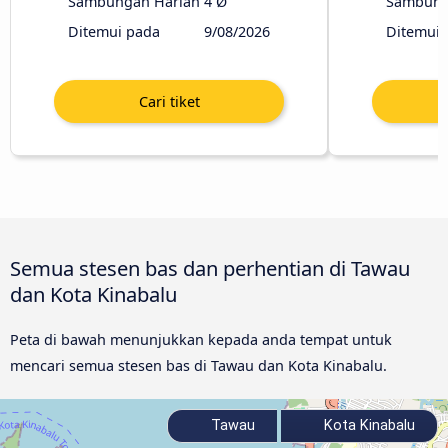
Sambungan Harian
4 Ø
Sambung
Ditemui pada
9/08/2026
Ditemui 
Semua stesen bas dan perhentian di Tawau
dan Kota Kinabalu
Peta di bawah menunjukkan kepada anda tempat untuk
mencari semua stesen bas di Tawau dan Kota Kinabalu.
Tawau
Kota Kinabalu