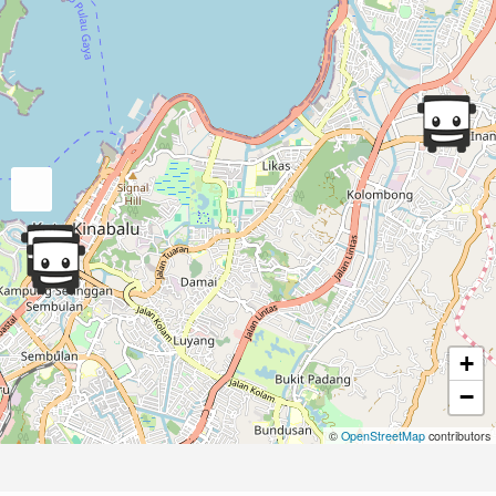
+
−
©
OpenStreetMap
contributors