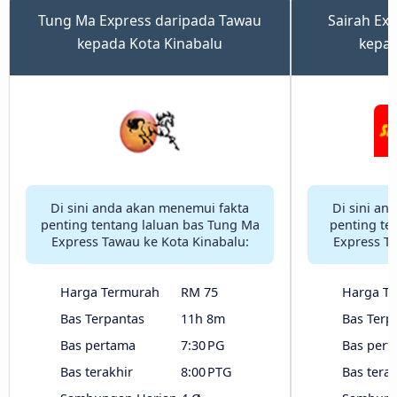
Tung Ma Express daripada Tawau
Sairah Ex
kepada Kota Kinabalu
kepad
Di sini anda akan menemui fakta
Di sini an
penting tentang laluan bas Tung Ma
penting te
Express Tawau ke Kota Kinabalu:
Express Ta
Harga Termurah
RM 75
Harga T
Bas Terpantas
11h 8m
Bas Terp
Bas pertama
7:30 PG
Bas pert
Bas terakhir
8:00 PTG
Bas terak