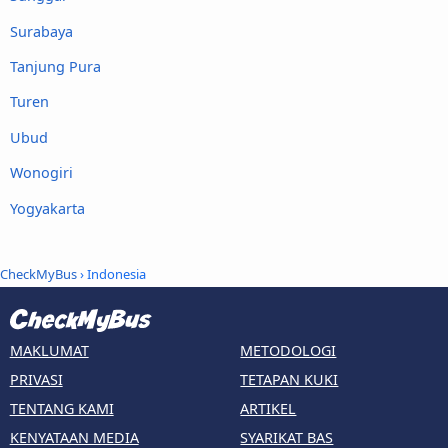
Surabaya
Tanjung Pura
Turen
Ubud
Wonogiri
Yogyakarta
CheckMyBus
› Indonesia
MAKLUMAT
METODOLOGI
PRIVASI
TETAPAN KUKI
TENTANG KAMI
ARTIKEL
KENYATAAN MEDIA
SYARIKAT BAS