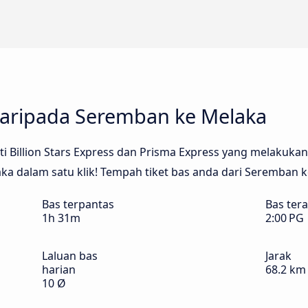
daripada Seremban ke Melaka
Billion Stars Express dan Prisma Express yang melakukan p
a dalam satu klik! Tempah tiket bas anda dari Seremban k
Bas terpantas
Bas ter
1h 31m
2:00 PG
Laluan bas
Jarak
harian
68.2 km
10 Ø