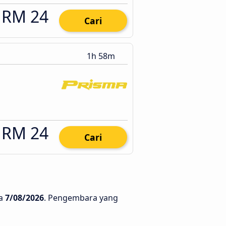
RM 24
Cari
1h 58m
RM 24
Cari
a
7/08/2026
. Pengembara yang