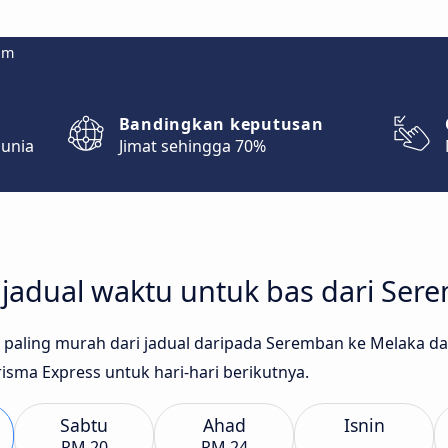
om
Bandingkan keputusan
dunia
Jimat sehingga 70%
adual waktu untuk bas dari Ser
as paling murah dari jadual daripada Seremban ke Melaka d
Prisma Express untuk hari-hari berikutnya.
Sabtu
Ahad
Isnin
RM 20
RM 24