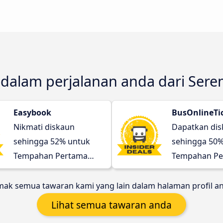
i dalam perjalanan anda dari Ser
Easybook
BusOnlineTi
Nikmati diskaun
Dapatkan di
sehingga 52% untuk
sehingga 50%
Tempahan Pertama
Tempahan Pe
anda!
anda!
ak semua tawaran kami yang lain dalam halaman profil a
Lihat semua tawaran anda