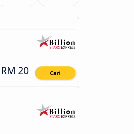
RM 20
Cari