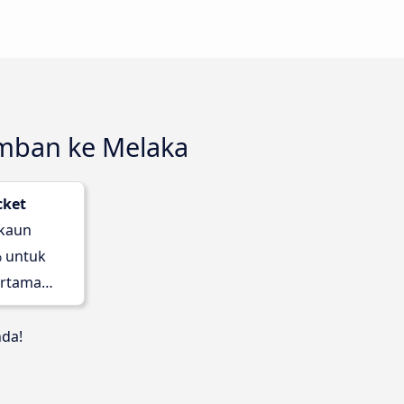
emban ke Melaka
cket
skaun
 untuk
rtama
nda!