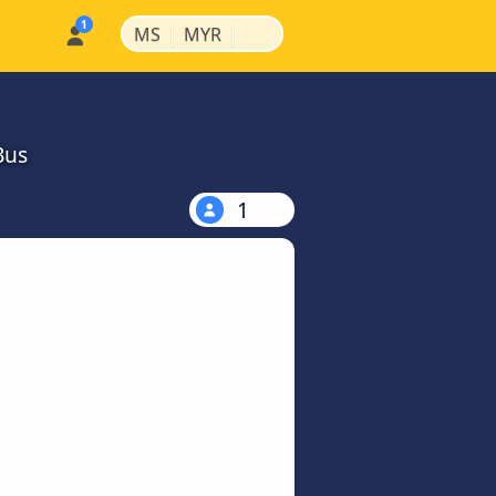
|
|
MS
MYR
Bus
1