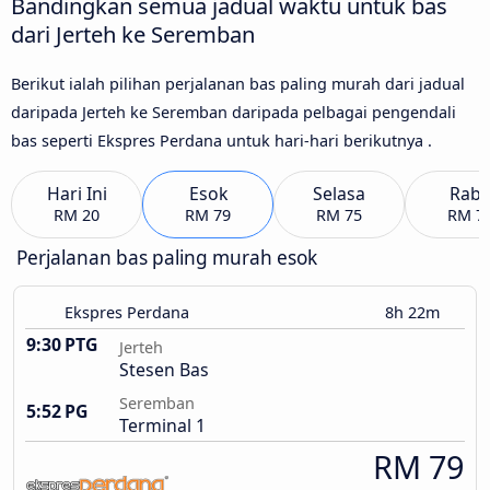
Bandingkan semua jadual waktu untuk bas
dari Jerteh ke Seremban
Berikut ialah pilihan perjalanan bas paling murah dari jadual
daripada Jerteh ke Seremban daripada pelbagai pengendali
bas seperti Ekspres Perdana untuk hari-hari berikutnya .
Hari Ini
Esok
Selasa
Rab
RM 20
RM 79
RM 75
RM 7
Perjalanan bas paling murah esok
Ekspres Perdana
8h 22m
9:30 PTG
Jerteh
Stesen Bas
Seremban
5:52 PG
Terminal 1
RM 79