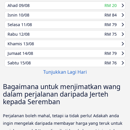
Ahad
09/08
RM 20
Isnin
10/08
RM 84
Selasa
11/08
RM 79
Rabu
12/08
RM 75
Khamis
13/08
Jumaat
14/08
RM 79
Sabtu
15/08
RM 76
Tunjukkan Lagi Hari
Bagaimana untuk menjimatkan wang
dalam perjalanan daripada Jerteh
kepada Seremban
Perjalanan boleh mahal, tetapi ia tidak perlu! Adakah anda
ingin mengelak daripada membayar harga yang teruk untuk