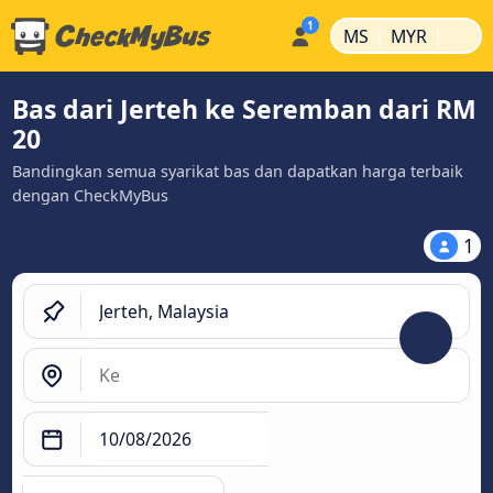
|
|
MS
MYR
Bas dari Jerteh ke Seremban dari RM
20
Bandingkan semua syarikat bas dan dapatkan harga terbaik
dengan CheckMyBus
1