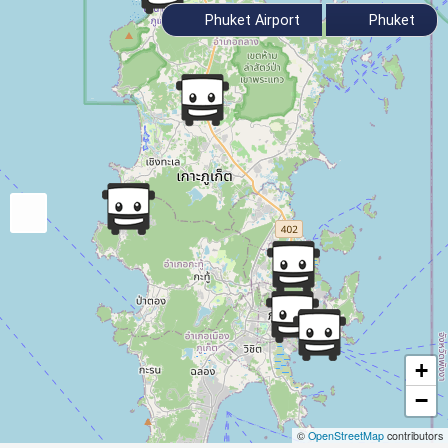
Phuket Airport
Phuket
+
−
©
OpenStreetMap
contributors