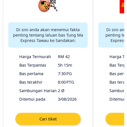
Di sini anda akan menemui fakta
Di sini an
penting tentang laluan bas Tung Ma
penting te
Express Tawau ke Sandakan:
Express
Harga Termurah
RM 42
Harga T
Bas Terpantas
5h 15m
Bas Terp
Bas pertama
7:30 PG
Bas pert
Bas terakhir
8:00 PTG
Bas terak
Sambungan Harian
2 Ø
Sambung
Ditemui pada
3/08/2026
Ditemui 