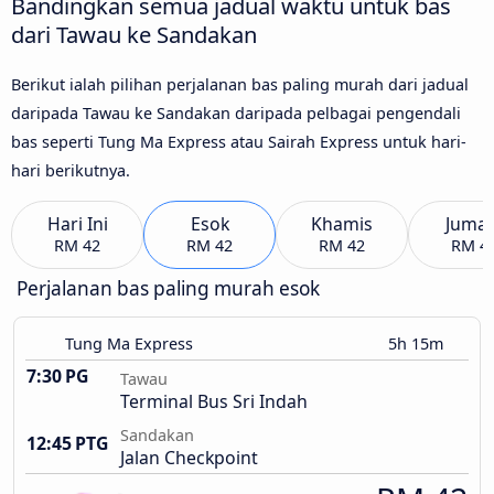
Bandingkan semua jadual waktu untuk bas
dari Tawau ke Sandakan
Berikut ialah pilihan perjalanan bas paling murah dari jadual
daripada Tawau ke Sandakan daripada pelbagai pengendali
bas seperti Tung Ma Express atau Sairah Express untuk hari-
hari berikutnya.
Hari Ini
Esok
Khamis
Jumaa
RM 42
RM 42
RM 42
RM 4
Perjalanan bas paling murah esok
Tung Ma Express
5h 15m
7:30 PG
Tawau
Terminal Bus Sri Indah
Sandakan
12:45 PTG
Jalan Checkpoint