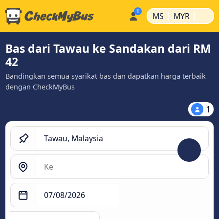
|
|
MS
MYR
Bas dari Tawau ke Sandakan dari RM
42
Bandingkan semua syarikat bas dan dapatkan harga terbaik
dengan CheckMyBus
1