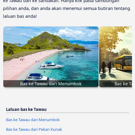
ke Tawau dan ke Sandakan. Hanya klik pada sambungan
pilihan anda, dan anda akan menemui semua butiran tentang
laluan bas anda!
Bas ke Tawau dari Menumbok
Bas ke Ta
Laluan bas ke Tawau
Bas ke Tawau dari Menumbok
Bas ke Tawau dari Pekan Kunak