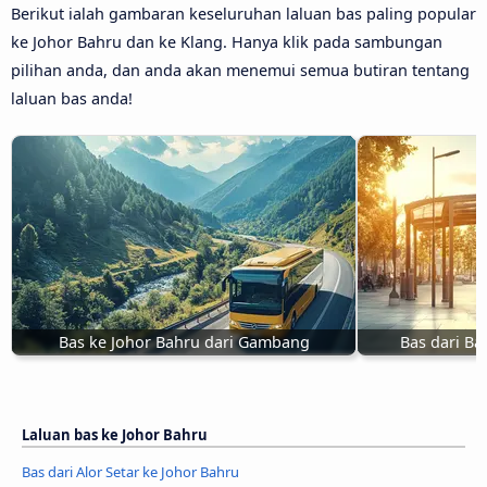
Berikut ialah gambaran keseluruhan laluan bas paling popular
ke Johor Bahru dan ke Klang. Hanya klik pada sambungan
pilihan anda, dan anda akan menemui semua butiran tentang
laluan bas anda!
Bas ke Johor Bahru dari Gambang
Bas dari Ba
Laluan bas ke Johor Bahru
Bas dari Alor Setar ke Johor Bahru