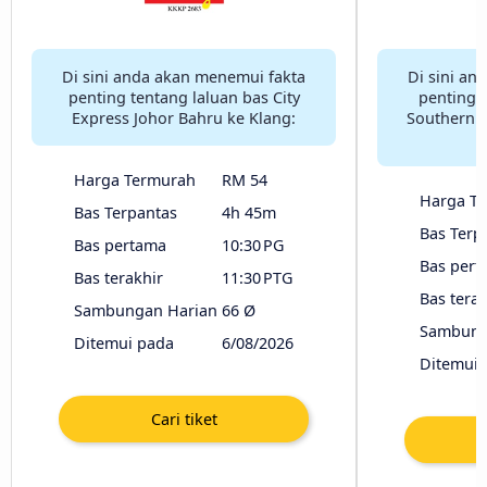
Di sini anda akan menemui fakta
Di sini an
penting tentang laluan bas City
penting 
Express Johor Bahru ke Klang:
Southern E
Harga Termurah
RM 54
Harga T
Bas Terpantas
4h 45m
Bas Terp
Bas pertama
10:30 PG
Bas pert
Bas terakhir
11:30 PTG
Bas terak
Sambungan Harian
66 Ø
Sambung
Ditemui pada
6/08/2026
Ditemui 