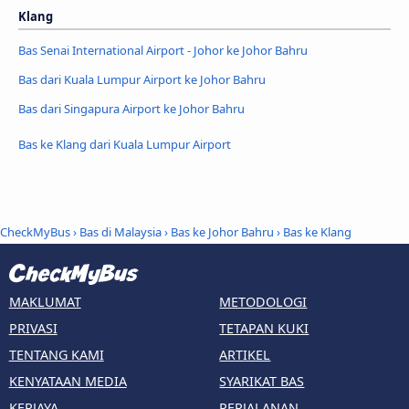
Klang
Bas Senai International Airport - Johor ke Johor Bahru
Bas dari Kuala Lumpur Airport ke Johor Bahru
Bas dari Singapura Airport ke Johor Bahru
Bas ke Klang dari Kuala Lumpur Airport
CheckMyBus
›
Bas di Malaysia
›
Bas ke Johor Bahru
›
Bas ke Klang
MAKLUMAT
METODOLOGI
PRIVASI
TETAPAN KUKI
TENTANG KAMI
ARTIKEL
KENYATAAN MEDIA
SYARIKAT BAS
KERJAYA
PERJALANAN