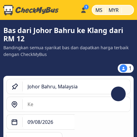
|
|
MS
MYR
Bas dari Johor Bahru ke Klang dari
RM 12
Bandingkan semua syarikat bas dan dapatkan harga terbaik
dengan CheckMyBus
1