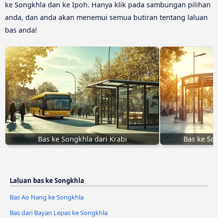
ke Songkhla dan ke Ipoh. Hanya klik pada sambungan pilihan
anda, dan anda akan menemui semua butiran tentang laluan
bas anda!
Bas ke Songkhla dari Krabi
Bas ke Son
Laluan bas ke Songkhla
Bas Ao Nang ke Songkhla
Bas dari Bayan Lepas ke Songkhla