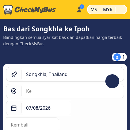
|
|
MS
MYR
Bas dari Songkhla ke Ipoh
Bandingkan semua syarikat bas dan dapatkan harga terbaik
dengan CheckMyBus
1