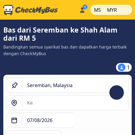
|
|
MS
MYR
Bas dari Seremban ke Shah Alam
dari RM 5
Bandingkan semua syarikat bas dan dapatkan harga terbaik
dengan CheckMyBus
1