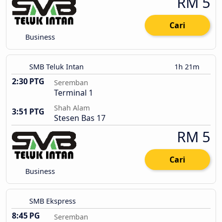
RM 5
Cari
Business
SMB Teluk Intan
1h 21m
2:30 PTG
Seremban
Terminal 1
Shah Alam
3:51 PTG
Stesen Bas 17
RM 5
Cari
Business
SMB Ekspress
8:45 PG
Seremban