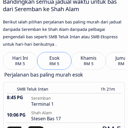
Bandingkan semua jadual waktu untuk bas
dari Seremban ke Shah Alam
Berikut ialah pilihan perjalanan bas paling murah dari jadual
daripada Seremban ke Shah Alam daripada pelbagai
pengendali bas seperti SMB Teluk Intan atau SMB Ekspress
untuk hari-hari berikutnya .
Hari Ini
Esok
Khamis
Jumaa
RM 5
RM 5
RM 5
RM 5
Perjalanan bas paling murah esok
SMB Teluk Intan
1h 21m
8:45 PG
Seremban
Terminal 1
Shah Alam
10:06 PG
Stesen Bas 17