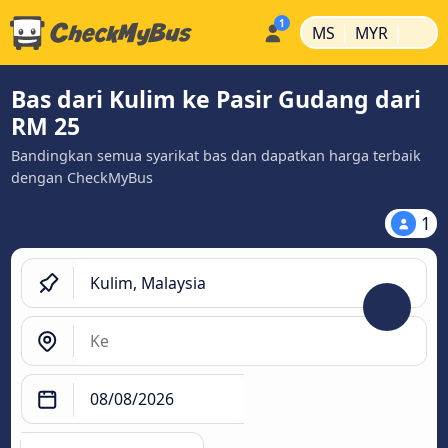
|
|
MS
MYR
Bas dari Kulim ke Pasir Gudang dari
RM 25
Bandingkan semua syarikat bas dan dapatkan harga terbaik
dengan CheckMyBus
1