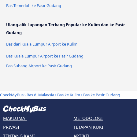
Bas Temerloh ke Pasir Gudang
Ulang-alik Lapangan Terbang Popular ke Kulim dan ke Pasir
Gudang
Bas dari Kuala Lumpur Airport ke Kulim
Bas Kuala Lumpur Airport ke Pasir Gudang
Bas Subang Airport ke Pasir Gudang
CheckMyBus
›
Bas di Malaysia
›
Bas ke Kulim
›
Bas ke Pasir Gudang
MAKLUMAT
METODOLOGI
PRIVASI
TETAPAN KUKI
TENTANG KAMI
ARTIKEL