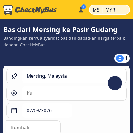
|
|
MS
MYR
Bas dari Mersing ke Pasir Gudang
Bandingkan semua syarikat bas dan dapatkan harga terbaik
dengan CheckMyBus
1