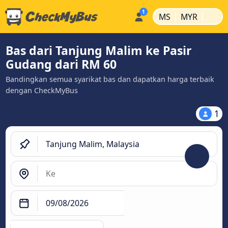
|
|
MS
MYR
Bas dari Tanjung Malim ke Pasir
Gudang dari RM 60
Bandingkan semua syarikat bas dan dapatkan harga terbaik
dengan CheckMyBus
1