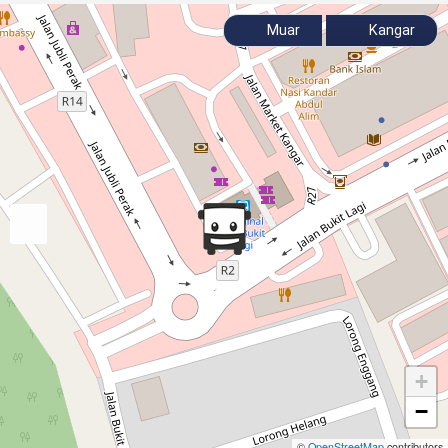
Muar
Kangar
+
−
©
OpenStreetMap
contributors