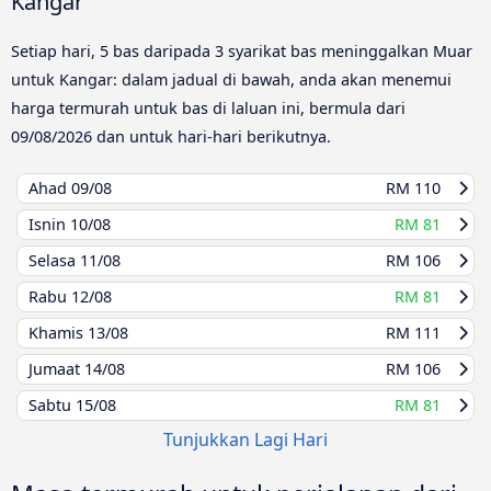
Kangar
Setiap hari, 5 bas daripada 3 syarikat bas meninggalkan Muar
untuk Kangar: dalam jadual di bawah, anda akan menemui
harga termurah untuk bas di laluan ini, bermula dari
09/08/2026
dan untuk hari-hari berikutnya.
Ahad
09/08
RM 110
Isnin
10/08
RM 81
Selasa
11/08
RM 106
Rabu
12/08
RM 81
Khamis
13/08
RM 111
Jumaat
14/08
RM 106
Sabtu
15/08
RM 81
Tunjukkan Lagi Hari