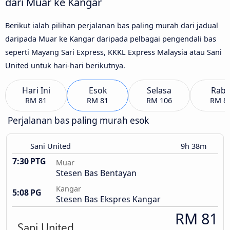
dari Muar ke Kangar
Berikut ialah pilihan perjalanan bas paling murah dari jadual
daripada Muar ke Kangar daripada pelbagai pengendali bas
seperti Mayang Sari Express, KKKL Express Malaysia atau Sani
United untuk hari-hari berikutnya.
Hari Ini
Esok
Selasa
Rab
RM 81
RM 81
RM 106
RM 8
Perjalanan bas paling murah esok
Sani United
9h 38m
7:30 PTG
Muar
Stesen Bas Bentayan
Kangar
5:08 PG
Stesen Bas Ekspres Kangar
RM 81