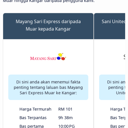
Muar hingga Kangar daripada pengguna kami.
Mayang Sari Express daripada
Sani United
Muar kepada Kangar
Di sini anda akan menemui fakta
Di sini an
penting tentang laluan bas Mayang
penting t
Sari Express Muar ke Kangar:
Unite
Harga Termurah
RM 101
Harga T
Bas Terpantas
9h 38m
Bas Terp
Bas pertama
10:00 PG
Bas pert