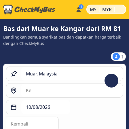
|
|
MS
MYR
Bas dari Muar ke Kangar dari RM 81
Bandingkan semua syarikat bas dan dapatkan harga terbaik
dengan CheckMyBus
1