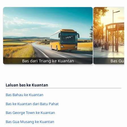
Bas dari Triang ke Kuantan
Bas Gua
Laluan bas ke Kuantan
Bas Bahau ke Kuantan
Bas ke Kuantan dari Batu Pahat
Bas George Town ke Kuantan
Bas Gua Musang ke Kuantan