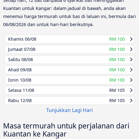
Setiap hari, 12 bas daripada 6 syarikat bas meninggalkan
Kuantan untuk Kangar: dalam jadual di bawah, anda akan
menemui harga termurah untuk bas di laluan ini, bermula dari
06/08/2026
dan untuk hari-hari berikutnya.
Khamis
06/08
RM 100
Jumaat
07/08
RM 100
Sabtu
08/08
RM 100
Ahad
09/08
RM 100
Isnin
10/08
RM 100
Selasa
11/08
RM 105
Rabu
12/08
RM 105
Tunjukkan Lagi Hari
Masa termurah untuk perjalanan dari
Kuantan ke Kangar