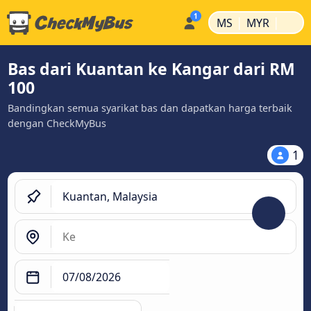
|
|
MS
MYR
Bas dari Kuantan ke Kangar dari RM
100
Bandingkan semua syarikat bas dan dapatkan harga terbaik
dengan CheckMyBus
1