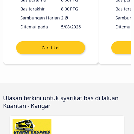
Bas terakhir
8:00 PTG
Bas terak
Sambungan Harian
2 Ø
Sambung
Ditemui pada
5/08/2026
Ditemui 
Ulasan terkini untuk syarikat bas di laluan
Kuantan - Kangar