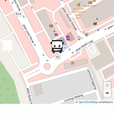
+
−
©
OpenStreetMap
contributors