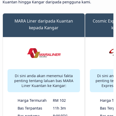
Kuantan hingga Kangar daripada pengguna kami.
MARA Liner daripada Kuantan
Cosmic Exp
kepada Kangar
ke
Di sini anda akan menemui fakta
Di sini an
penting tentang laluan bas MARA
penting ten
Liner Kuantan ke Kangar:
Express
Harga Termurah
RM 102
Harga T
Bas Terpantas
11h 3m
Bas Terp
Bas pertama
8:00 PTG
Bas pert