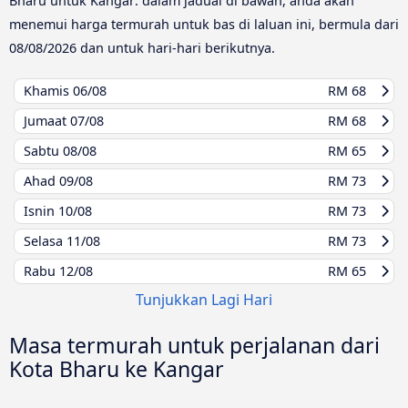
Bharu untuk Kangar: dalam jadual di bawah, anda akan
menemui harga termurah untuk bas di laluan ini, bermula dari
08/08/2026
dan untuk hari-hari berikutnya.
Khamis
06/08
RM 68
Jumaat
07/08
RM 68
Sabtu
08/08
RM 65
Ahad
09/08
RM 73
Isnin
10/08
RM 73
Selasa
11/08
RM 73
Rabu
12/08
RM 65
Tunjukkan Lagi Hari
Masa termurah untuk perjalanan dari
Kota Bharu ke Kangar