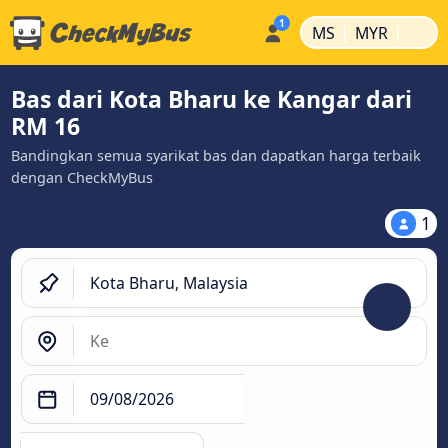
|
|
MS
MYR
Bas dari Kota Bharu ke Kangar dari
RM 16
Bandingkan semua syarikat bas dan dapatkan harga terbaik
dengan CheckMyBus
1