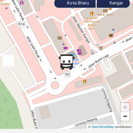
Kota Bharu
Kangar
+
−
©
OpenStreetMap
contributors