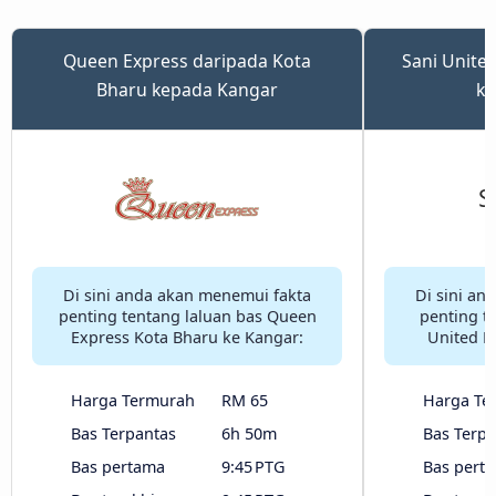
Queen Express daripada Kota
Sani Unite
Bharu kepada Kangar
ke
Di sini anda akan menemui fakta
Di sini an
penting tentang laluan bas Queen
penting t
Express Kota Bharu ke Kangar:
United K
Harga Termurah
RM 65
Harga Te
Bas Terpantas
6h 50m
Bas Terpa
Bas pertama
9:45 PTG
Bas pert