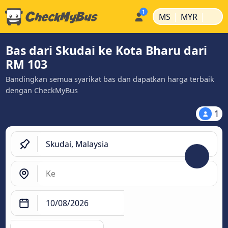
|
|
MS
MYR
Bas dari Skudai ke Kota Bharu dari
RM 103
Bandingkan semua syarikat bas dan dapatkan harga terbaik
dengan CheckMyBus
1