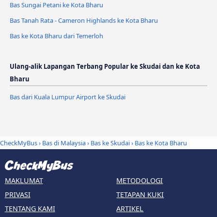
Bas Sungai Petani ke Kota Bharu
Bas Tanah Rata - Cameron Highlands ke Kota Bharu
Bas ke Kota Bharu dari Temerloh
Ulang-alik Lapangan Terbang Popular ke Skudai dan ke Kota
Bharu
Bas dari Kuala Lumpur Airport ke Skudai
CheckMyBus
›
Bas di Malaysia
›
Bas ke Skudai
›
Bas ke Kota Bharu
MAKLUMAT
METODOLOGI
PRIVASI
TETAPAN KUKI
TENTANG KAMI
ARTIKEL