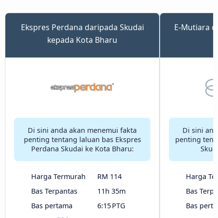
Ekspres Perdana daripada Skudai
E-Mutiara d
kepada Kota Bharu
Di sini anda akan menemui fakta
Di sini an
penting tentang laluan bas Ekspres
penting tent
Perdana Skudai ke Kota Bharu:
Skuda
Harga Termurah
RM 114
Harga Te
Bas Terpantas
11h 35m
Bas Terpa
Bas pertama
6:15 PTG
Bas pert