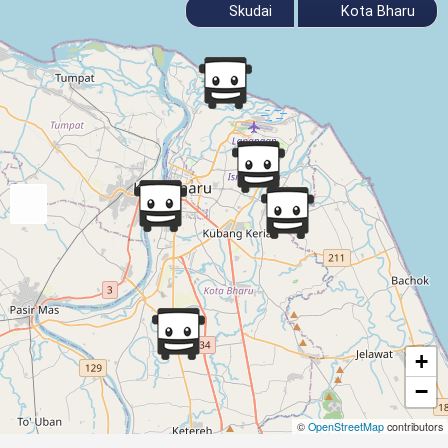
Skudai
Kota Bharu
+
−
©
OpenStreetMap
contributors