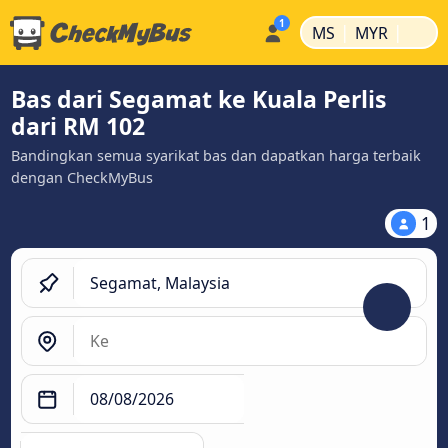
|
|
MS
MYR
Bas dari Segamat ke Kuala Perlis
dari RM 102
Bandingkan semua syarikat bas dan dapatkan harga terbaik
dengan CheckMyBus
1