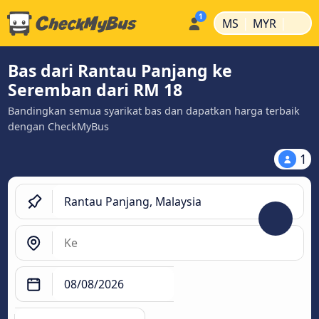
|
|
MS
MYR
Bas dari Rantau Panjang ke
Seremban dari RM 18
Bandingkan semua syarikat bas dan dapatkan harga terbaik
dengan CheckMyBus
1