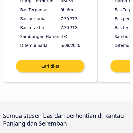
Harga Termurah
RM 56
Harga T
Bas Terpantas
9h 6m
Bas Terp
Bas pertama
7:30 PTG
Bas pert
Bas terakhir
7:30 PTG
Bas terak
Sambungan Harian
4 Ø
Sambung
Ditemui pada
5/08/2026
Ditemui 
Semua stesen bas dan perhentian di Rantau
Panjang dan Seremban