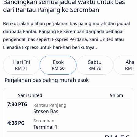
Bandingkan semua jadual waktu untuk bas
dari Rantau Panjang ke Seremban
Berikut ialah pilihan perjalanan bas paling murah dari jadual
daripada Rantau Panjang ke Seremban daripada pelbagai
pengendali bas seperti Ekspres Perdana, Sani United atau
Lienadia Express untuk hari-hari berikutnya .
Hari Ini
Esok
Sabtu
Aha
RM 71
RM 56
RM 79
RM 7
Perjalanan bas paling murah esok
Sani United
9h 6m
7:30 PTG
Rantau Panjang
Stesen Bas
Seremban
4:36 PG
Terminal 1