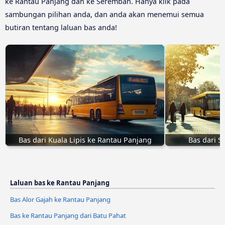
ke Rantau Panjang dan ke Seremban. Hanya klik pada
sambungan pilihan anda, dan anda akan menemui semua
butiran tentang laluan bas anda!
Bas dari Kuala Lipis ke Rantau Panjang
Bas dari S
Laluan bas ke Rantau Panjang
Bas Alor Gajah ke Rantau Panjang
Bas ke Rantau Panjang dari Batu Pahat