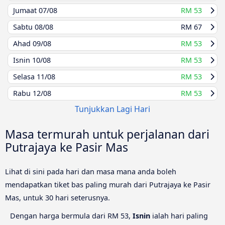
Jumaat
07/08
RM 53
Sabtu
08/08
RM 67
Ahad
09/08
RM 53
Isnin
10/08
RM 53
Selasa
11/08
RM 53
Rabu
12/08
RM 53
Tunjukkan Lagi Hari
Masa termurah untuk perjalanan dari
Putrajaya ke Pasir Mas
Lihat di sini pada hari dan masa mana anda boleh
mendapatkan tiket bas paling murah dari Putrajaya ke Pasir
Mas, untuk 30 hari seterusnya.
Dengan harga bermula dari RM 53,
Isnin
ialah hari paling