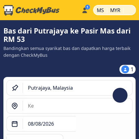
|
|
MS
MYR
Bas dari Putrajaya ke Pasir Mas dari
RM 53
Bandingkan semua syarikat bas dan dapatkan harga terbaik
dengan CheckMyBus
1