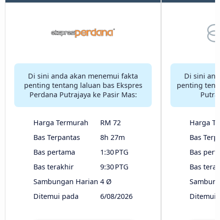
Di sini anda akan menemui fakta
Di sini an
penting tentang laluan bas Ekspres
penting tent
Perdana Putrajaya ke Pasir Mas:
Putra
Harga Termurah
RM 72
Harga T
Bas Terpantas
8h 27m
Bas Terp
Bas pertama
1:30 PTG
Bas pert
Bas terakhir
9:30 PTG
Bas terak
Sambungan Harian
4 Ø
Sambung
Ditemui pada
6/08/2026
Ditemui 