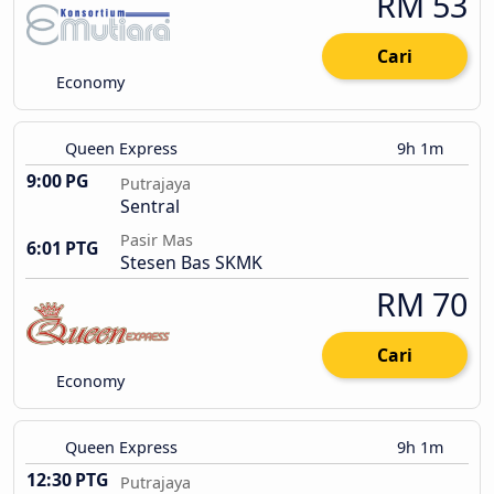
RM 53
Cari
Economy
Queen Express
9h 1m
9:00 PG
Putrajaya
Sentral
Pasir Mas
6:01 PTG
Stesen Bas SKMK
RM 70
Cari
Economy
Queen Express
9h 1m
12:30 PTG
Putrajaya