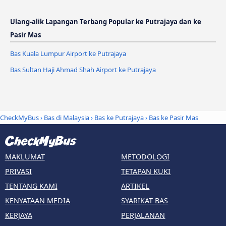
Ulang-alik Lapangan Terbang Popular ke Putrajaya dan ke
Pasir Mas
Bas Kuala Lumpur Airport ke Putrajaya
Bas Sultan Haji Ahmad Shah Airport ke Putrajaya
CheckMyBus
›
Bas di Malaysia
›
Bas ke Putrajaya
›
Bas ke Pasir Mas
MAKLUMAT
METODOLOGI
PRIVASI
TETAPAN KUKI
TENTANG KAMI
ARTIKEL
KENYATAAN MEDIA
SYARIKAT BAS
KERJAYA
PERJALANAN