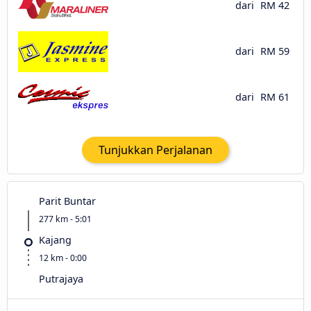
dari
RM 42
dari
RM 59
dari
RM 61
Tunjukkan Perjalanan
Parit Buntar
277 km - 5:01
Kajang
12 km - 0:00
Putrajaya