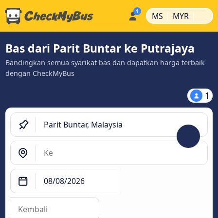
|
|
MS
MYR
Bas dari Parit Buntar ke Putrajaya
Bandingkan semua syarikat bas dan dapatkan harga terbaik
dengan CheckMyBus
1