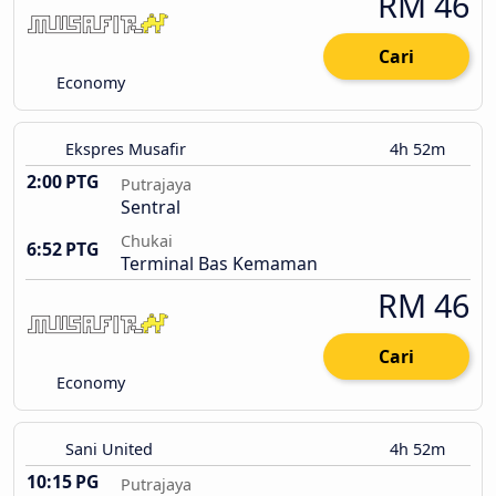
RM 46
Cari
Economy
Ekspres Musafir
4h 52m
2:00 PTG
Putrajaya
Sentral
Chukai
6:52 PTG
Terminal Bas Kemaman
RM 46
Cari
Economy
Sani United
4h 52m
10:15 PG
Putrajaya