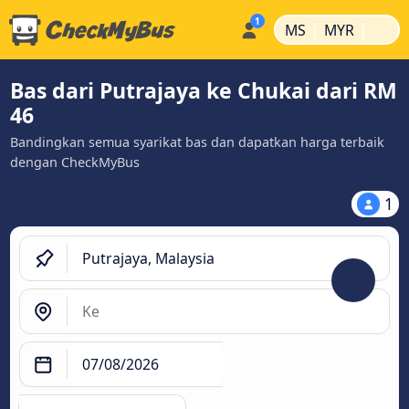
|
|
MS
MYR
Bas dari Putrajaya ke Chukai dari RM
46
Bandingkan semua syarikat bas dan dapatkan harga terbaik
dengan CheckMyBus
1