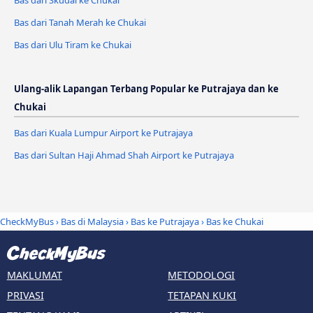
Bas dari Tanah Merah ke Chukai
Bas dari Ulu Tiram ke Chukai
Ulang-alik Lapangan Terbang Popular ke Putrajaya dan ke
Chukai
Bas dari Kuala Lumpur Airport ke Putrajaya
Bas dari Sultan Haji Ahmad Shah Airport ke Putrajaya
CheckMyBus
›
Bas di Malaysia
›
Bas ke Putrajaya
›
Bas ke Chukai
MAKLUMAT
METODOLOGI
PRIVASI
TETAPAN KUKI