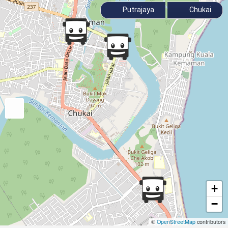
Putrajaya
Chukai
+
−
©
OpenStreetMap
contributors