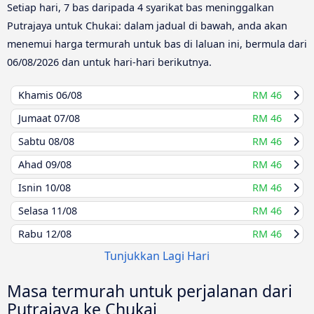
Setiap hari, 7 bas daripada 4 syarikat bas meninggalkan
Putrajaya untuk Chukai: dalam jadual di bawah, anda akan
menemui harga termurah untuk bas di laluan ini, bermula dari
06/08/2026
dan untuk hari-hari berikutnya.
Khamis
06/08
RM 46
Jumaat
07/08
RM 46
Sabtu
08/08
RM 46
Ahad
09/08
RM 46
Isnin
10/08
RM 46
Selasa
11/08
RM 46
Rabu
12/08
RM 46
Tunjukkan Lagi Hari
Masa termurah untuk perjalanan dari
Putrajaya ke Chukai