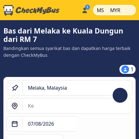
|
|
MS
MYR
Bas dari Melaka ke Kuala Dungun
dari RM 7
Bandingkan semua syarikat bas dan dapatkan harga terbaik
dengan CheckMyBus
1