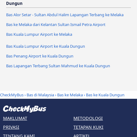
Dungun
Bas Alor Setar - Sultan Abdul Halim Lapangan Terbang ke Melaka
Bas ke Melaka dari Kelantan Sultan Ismail Petra Airport
Bas Kuala Lumpur Airport ke Melaka
Bas Kuala Lumpur Airport ke Kuala Dungun
Bas Penang Airport ke Kuala Dungun
Bas Lapangan Terbang Sultan Mahmud ke Kuala Dungun
CheckMyBus
›
Bas di Malaysia
›
Bas ke Melaka
›
Bas ke Kuala Dungun
MAKLUMAT
METODOLOGI
PRIVASI
TETAPAN KUKI
TENTANG KAMI
ARTIKEL