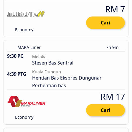
RM 7
Cari
Economy
MARA Liner
7h 9m
9:30 PG
Melaka
Stesen Bas Sentral
Kuala Dungun
4:39 PTG
Hentian Bas Ekspres Dungunar
Perhentian bas
RM 17
Cari
Economy