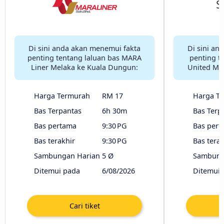
Di sini anda akan menemui fakta
Di sini an
penting tentang laluan bas MARA
penting t
Liner Melaka ke Kuala Dungun:
United Me
Harga Termurah
RM 17
Harga T
Bas Terpantas
6h 30m
Bas Terp
Bas pertama
9:30 PG
Bas pert
Bas terakhir
9:30 PG
Bas terak
Sambungan Harian
5 Ø
Sambung
Ditemui pada
6/08/2026
Ditemui 