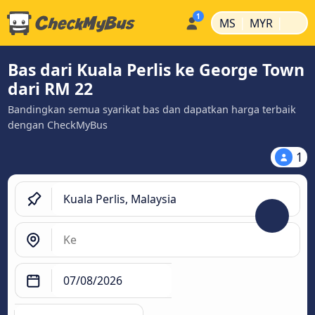
|
|
MS
MYR
Bas dari Kuala Perlis ke George Town
dari RM 22
Bandingkan semua syarikat bas dan dapatkan harga terbaik
dengan CheckMyBus
1