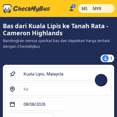
|
|
MS
MYR
Bas dari Kuala Lipis ke Tanah Rata -
Cameron Highlands
Bandingkan semua syarikat bas dan dapatkan harga terbaik
dengan CheckMyBus
1