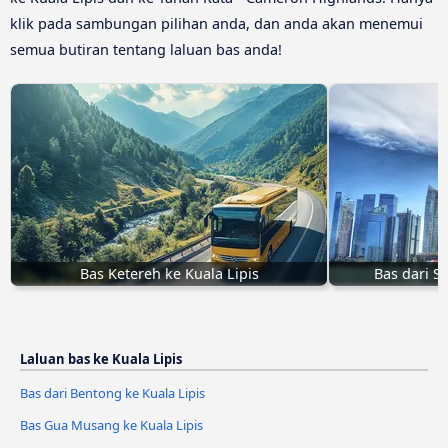
klik pada sambungan pilihan anda, dan anda akan menemui
semua butiran tentang laluan bas anda!
Bas Ketereh ke Kuala Lipis
Bas dari S
Laluan bas ke Kuala Lipis
Bas dari Bentong ke Kuala Lipis
Bas Gua Musang ke Kuala Lipis