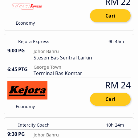
RM 22
Cari
Economy
Kejora Express
9h 45m
9:00 PG
Johor Bahru
Stesen Bas Sentral Larkin
George Town
6:45 PTG
Terminal Bas Komtar
RM 24
Cari
Economy
Intercity Coach
10h 24m
9:30 PG
Johor Bahru