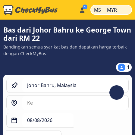
|
|
MS
MYR
Bas dari Johor Bahru ke George Town
dari RM 22
Bandingkan semua syarikat bas dan dapatkan harga terbaik
dengan CheckMyBus
1