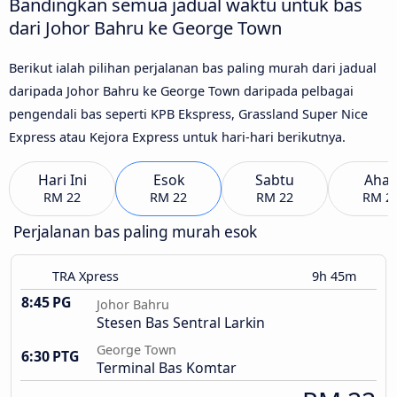
Bandingkan semua jadual waktu untuk bas
dari Johor Bahru ke George Town
Berikut ialah pilihan perjalanan bas paling murah dari jadual
daripada Johor Bahru ke George Town daripada pelbagai
pengendali bas seperti KPB Ekspress, Grassland Super Nice
Express atau Kejora Express untuk hari-hari berikutnya.
Hari Ini
Esok
Sabtu
Aha
RM 22
RM 22
RM 22
RM 2
Perjalanan bas paling murah esok
TRA Xpress
9h 45m
8:45 PG
Johor Bahru
Stesen Bas Sentral Larkin
George Town
6:30 PTG
Terminal Bas Komtar