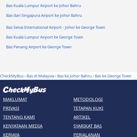
Bas Kuala Lumpur Airport ke Johor Bahru
Bas dari Singapura Airport ke Johor Bahru
Bas Senai International Airport - Johor ke George Town
Bas Kuala Lumpur Airport ke George Town
Bas Penang Airport ke George Town
CheckMyBus
›
Bas di Malaysia
›
Bas ke Johor Bahru
›
Bas ke George Town
MAKLUMAT
METODOLOGI
PRIVASI
TETAPAN KUKI
TENTANG KAMI
ARTIKEL
KENYATAAN MEDIA
SYARIKAT BAS
KERJAYA
PERJALANAN