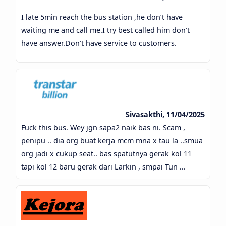
I late 5min reach the bus station ,he don’t have
waiting me and call me.I try best called him don’t
have answer.Don’t have service to customers.
Sivasakthi, 11/04/2025
Fuck this bus. Wey jgn sapa2 naik bas ni. Scam ,
penipu .. dia org buat kerja mcm mna x tau la ..smua
org jadi x cukup seat.. bas spatutnya gerak kol 11
tapi kol 12 baru gerak dari Larkin , smpai Tun ...