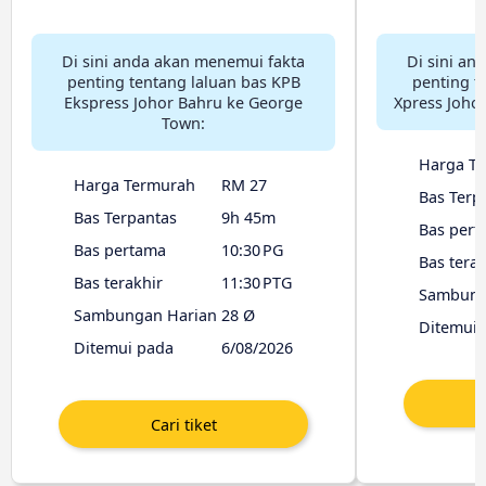
Di sini anda akan menemui fakta
Di sini an
penting tentang laluan bas KPB
penting t
Ekspress Johor Bahru ke George
Xpress Joho
Town:
Harga T
Harga Termurah
RM 27
Bas Terp
Bas Terpantas
9h 45m
Bas pert
Bas pertama
10:30 PG
Bas terak
Bas terakhir
11:30 PTG
Sambung
Sambungan Harian
28 Ø
Ditemui 
Ditemui pada
6/08/2026