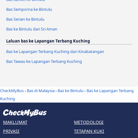
Bas Semporna ke Bintulu
Bas Serian ke Bintulu
Bas ke Bintulu dari Sri Aman
Laluan bas ke Lapangan Terbang Kuching
Bas ke Lapangan Terbang Kuching dari Kinabatangan
Bas Tawau ke Lapangan Terbang Kuching
CheckMyBus
›
Bas di Malaysia
›
Bas ke Bintulu
›
Bas ke Lapangan Terbang
Kuching
MAKLUMAT
METODOLOGI
PRIVASI
TETAPAN KUKI