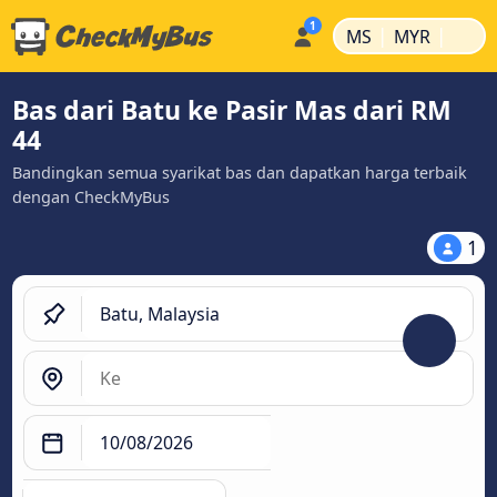
|
|
MS
MYR
Bas dari Batu ke Pasir Mas dari RM
44
Bandingkan semua syarikat bas dan dapatkan harga terbaik
dengan CheckMyBus
1