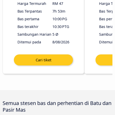
Harga Termurah
RM 47
Harga T
Bas Terpantas
7h 53m
Bas Terp
Bas pertama
10:00 PG
Bas pert
Bas terakhir
10:30 PTG
Bas terak
Sambungan Harian
5 Ø
Sambung
Ditemui pada
8/08/2026
Ditemui 
Semua stesen bas dan perhentian di Batu dan
Pasir Mas