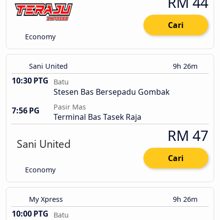
RM 44
Cari
Economy
Sani United
9h 26m
10:30 PTG
Batu
Stesen Bas Bersepadu Gombak
Pasir Mas
7:56 PG
Terminal Bas Tasek Raja
RM 47
Cari
Economy
My Xpress
9h 26m
10:00 PTG
Batu