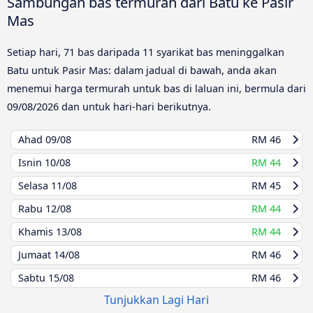
Sambungan bas termurah dari Batu ke Pasir
Mas
Setiap hari, 71 bas daripada 11 syarikat bas meninggalkan
Batu untuk Pasir Mas: dalam jadual di bawah, anda akan
menemui harga termurah untuk bas di laluan ini, bermula dari
09/08/2026
dan untuk hari-hari berikutnya.
Ahad
09/08
RM 46
Isnin
10/08
RM 44
Selasa
11/08
RM 45
Rabu
12/08
RM 44
Khamis
13/08
RM 44
Jumaat
14/08
RM 46
Sabtu
15/08
RM 46
Tunjukkan Lagi Hari