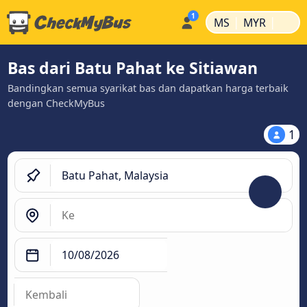
|
|
MS
MYR
Bas dari Batu Pahat ke Sitiawan
Bandingkan semua syarikat bas dan dapatkan harga terbaik
dengan CheckMyBus
1