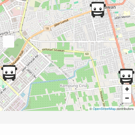
+
−
©
OpenStreetMap
contributors