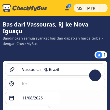
|
|
MS
MYR
Bas dari Vassouras, RJ ke Nova
Iguaçu
Bandingkan semua syarikat bas dan dapatkan harga terbaik
dengan CheckMyBus
1