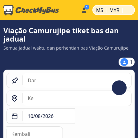
|
|
MS
MYR
Viação Camurujipe tiket bas dan
jadual
Semua jadual waktu dan perhentian bas Viação Camurujipe
1