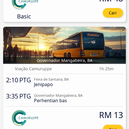
Cari
Basic
Governador Mangabeira, BA
Viação Camurujipe
1h 25m
2:10 PTG
Feira de Santana, BA
Jenipapo
3:35 PTG
Governador Mangabeira, BA
Perhentian bas
RM 13