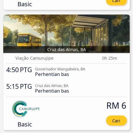
Cari
Basic
Cruz das Almas, BA
Viação Camurujipe
0h 25m
4:50 PTG
Governador Mangabeira, BA
Perhentian bas
5:15 PTG
Cruz das Almas, BA
Perhentian bas
RM 6
Cari
Basic