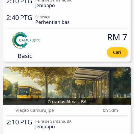
2:10 PTG
Feira de Santana, BA
Jenipapo
2:40 PTG
Sapeaçu
Perhentian bas
RM 7
Cari
Basic
Cruz das Almas, BA
Viação Camurujipe
0h 50m
2:10 PTG
Feira de Santana, BA
Jenipapo