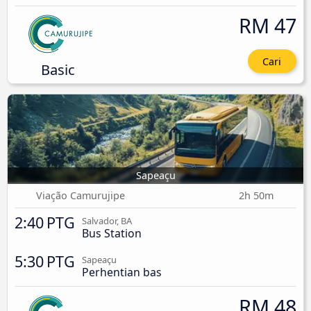
RM 47
Cari
Basic
Sapeaçu
Viação Camurujipe
2h 50m
2:40 PTG
Salvador, BA
Bus Station
5:30 PTG
Sapeaçu
Perhentian bas
RM 48