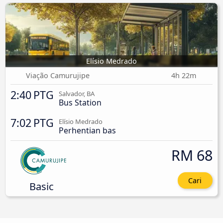
Elísio Medrado
Viação Camurujipe
4h 22m
2:40 PTG
Salvador, BA
Bus Station
7:02 PTG
Elísio Medrado
Perhentian bas
RM 68
Cari
Basic