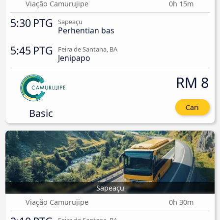
Viação Camurujipe
0h 15m
5:30 PTG
Sapeaçu
Perhentian bas
5:45 PTG
Feira de Santana, BA
Jenipapo
RM 8
Cari
Basic
Sapeaçu
Viação Camurujipe
0h 30m