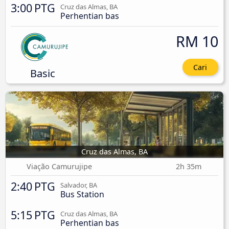
3:00 PTG
Cruz das Almas, BA
Perhentian bas
RM 10
Cari
Basic
Cruz das Almas, BA
Viação Camurujipe
2h 35m
2:40 PTG
Salvador, BA
Bus Station
5:15 PTG
Cruz das Almas, BA
Perhentian bas