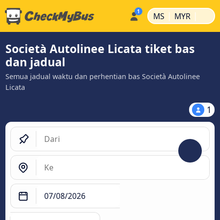
|
|
MS
MYR
Società Autolinee Licata tiket bas
dan jadual
Semua jadual waktu dan perhentian bas Società Autolinee
Licata
1