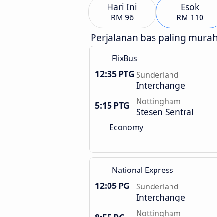
Hari Ini
Esok
RM 96
RM 110
Perjalanan bas paling mura
FlixBus
12:35 PTG
Sunderland
Interchange
Nottingham
5:15 PTG
Stesen Sentral
Economy
National Express
12:05 PG
Sunderland
Interchange
Nottingham