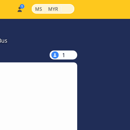
|
|
MS
MYR
Bus
1