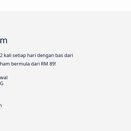
am
kali setiap hari dengan bas dari
gham bermula dari RM 89!
awal
TG
m