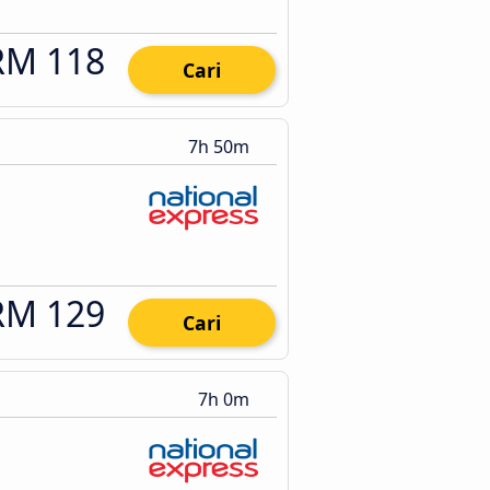
RM 118
Cari
7h 50m
RM 129
Cari
7h 0m