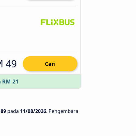
 49
Cari
RM 21
n
 89
pada
11/08/2026
. Pengembara