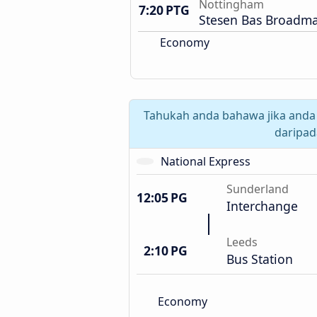
Nottingham
7:20 PTG
Stesen Bas Broadm
Economy
Tahukah anda bahawa jika anda
daripa
National Express
Sunderland
12:05 PG
Interchange
Leeds
2:10 PG
Bus Station
Economy