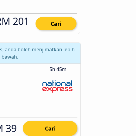
RM 201
Cari
, anda boleh menjimatkan lebih
 bawah.
5h 45m
 39
Cari